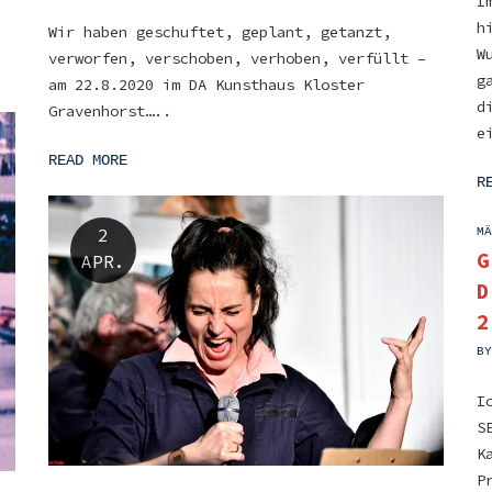
I
h
Wir haben geschuftet, geplant, getanzt,
W
verworfen, verschoben, verhoben, verfüllt –
g
am 22.8.2020 im DA Kunsthaus Kloster
d
Gravenhorst…..
e
READ MORE
R
ON
2
MÄ
G
APR.
D
2
B
I
S
K
P