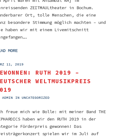
m April waren mit Ansambal NAj im
inreissenden ZEITMAULtheater in Bochum.
underbarer Ort, tolle Menschen, die eine
anz besondere Stimmung möglich machten – und
ie haben wir mit einem Livemitschnitt
ingefangen….
EAD MORE
RZ 11, 2019
EWONNEN: RUTH 2019 –
EUTSCHER WELTMUSIKPREIS
019
Y
ADMIN
IN
UNCATEGORIZED
ch freue mich wie Bolle: mit meiner Band THE
EPHARDICS haben wir den RUTH 2019 in der
ategorie Förderpreis gewonnen! Das
reisträgerkonzert spielen wir im Juli auf