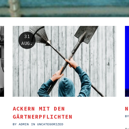
31
AUG.
ACKERN MIT DEN
N
GÄRTNERPFLICHTEN
B
BY
ADMIN
IN
UNCATEGORIZED