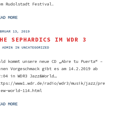
em Rudolstadt Festival.
EAD MORE
BRUAR 13, 2019
HE SEPHARDICS IM WDR 3
Y
ADMIN
IN
UNCATEGORIZED
ald kommt unsere neue CD „Abre tu Puerta“ –
inen Vorgeschmack gibt es am 14.2.2019 ab
2:04 in WDR3 Jazz&World…
ttps://www1.wdr.de/radio/wdr3/musik/jazz/pre
iew-world-114.html
EAD MORE