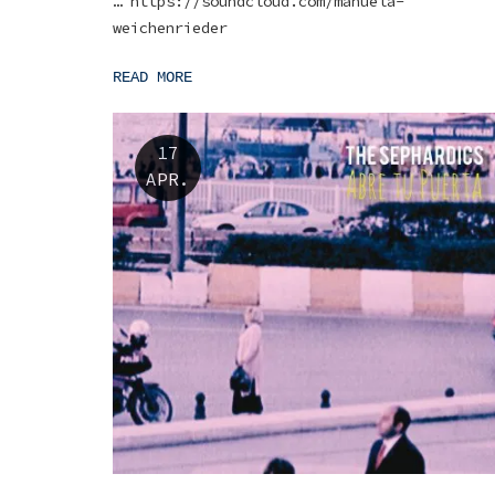
… https://soundcloud.com/manuela-
weichenrieder
READ MORE
17
APR.