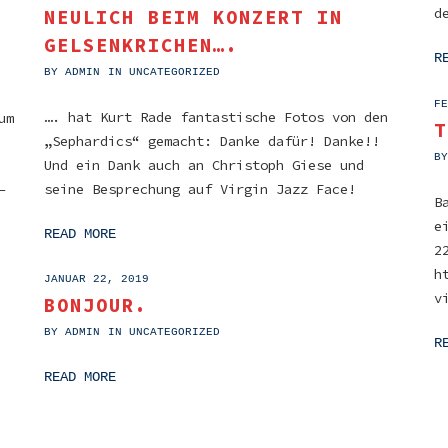
d
NEULICH BEIM KONZERT IN
GELSENKRICHEN….
R
BY
ADMIN
IN
UNCATEGORIZED
ON
FE
…. hat Kurt Rade fantastische Fotos von den
um
T
„Sephardics“ gemacht: Danke dafür! Danke!!
B
Und ein Dank auch an Christoph Giese und
seine Besprechung auf Virgin Jazz Face!
-
B
e
READ MORE
2
h
ON
JANUAR 22, 2019
v
BONJOUR.
BY
ADMIN
IN
UNCATEGORIZED
R
READ MORE